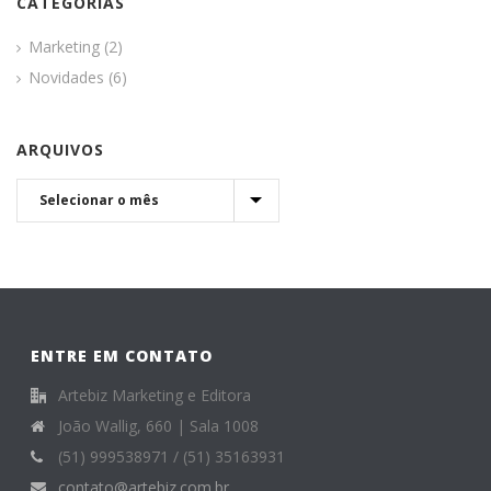
CATEGORIAS
Marketing
(2)
Novidades
(6)
ARQUIVOS
ENTRE EM CONTATO
Artebiz Marketing e Editora
João Wallig, 660 | Sala 1008
(51) 999538971 / (51) 35163931
contato@artebiz.com.br