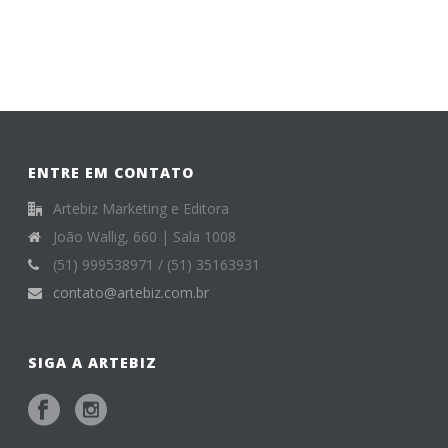
ENTRE EM CONTATO
Artebiz Marketing e Editora
João Wallig, 660 | Sala 1008
(51) 999538971 / (51) 35163931
contato@artebiz.com.br
SIGA A ARTEBIZ