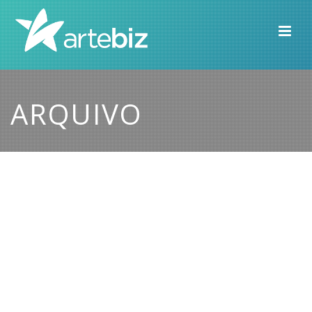
ARQUIVO
By
Deise Schreiber
In
Novidades
Posted