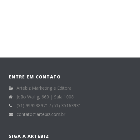
ENTRE EM CONTATO
Artebiz Marketing e Editora
João Wallig, 660 | Sala 1008
(51) 999538971 / (51) 35163931
contato@artebiz.com.br
SIGA A ARTEBIZ